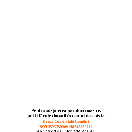
Pentru susținerea parohiei noastre
,
pot fi făcute donații în contul deschis la
Banca Comercială Română
RO51RNCB0069148788880001
BIC / SWIFT = RNCB RO BU