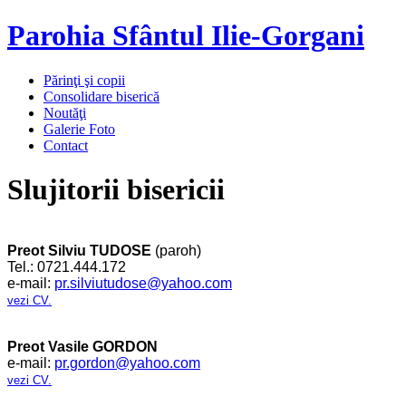
Parohia Sfântul Ilie-Gorgani
Părinţi şi copii
Consolidare biserică
Noutăţi
Galerie Foto
Contact
Slujitorii bisericii
Preot Silviu TUDOSE
(paroh)
Tel.: 0721.444.172
e-mail:
pr.silviutudose@yahoo.com
vezi CV.
Preot Vasile GORDON
e-mail:
pr.gordon@yahoo.com
vezi CV.