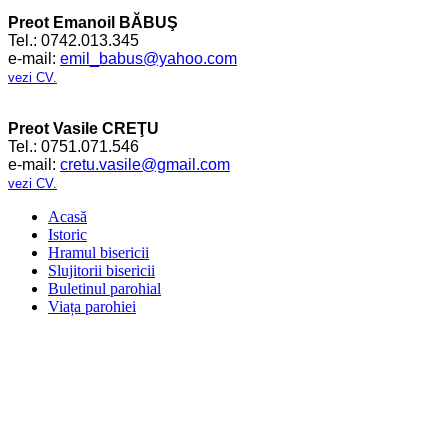
Preot Emanoil BĂBUŞ
Tel.: 0742.013.345
e-mail:
emil_babus@yahoo.com
vezi CV.
Preot Vasile CREŢU
Tel.: 0751.071.546
e-mail:
cretu.vasile@gmail.com
vezi CV.
Acasă
Istoric
Hramul bisericii
Slujitorii bisericii
Buletinul parohial
Viața parohiei